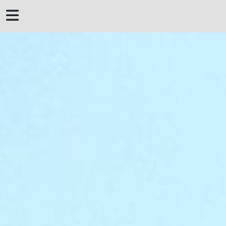
 DERROTERO DE
MENORCA
MENORQUINES