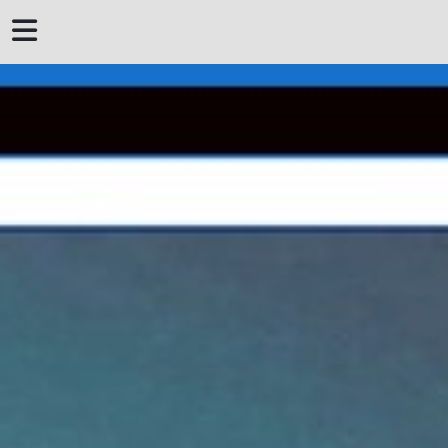
 DERROTERO DE
MENORCA
MENORQUINES