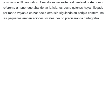
posición del
N
geográfico. Cuando se necesite realmente el norte como
referente al tener que abandonar la Isla, es decir, quienes hayan llegado
por mar o vayan a cruzar hacia otra isla siguiendo su periplo costero, no
las pequeñas embarcaciones locales, ya no precisarán la cartografía
ofrecida en este
PORTAL NÁUTICO
y entonces echarán mano de las
cartas oficiales
. Todas estas características se han respetado durante
la elaboración del modelo digital para ser colgado en la red.