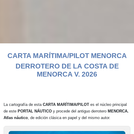
INICIO
>
CARTA MARÍTIMA / PILOT / DERROTERO DE MENORCA
> CARTA
CARTA MARÍTIMA/PILOT MENORCA
MARÍTIMA/PILOT MENORCA
DERROTERO DE LA
COSTA DE
MENORCA V. 2026
La
cartografía de esta
CARTA MARÍTIMA/PILOT
es el núcleo principal
de este
PORTAL NÁUTICO
y procede del antiguo derrotero
MENORCA.
Atlas náutico
, de edición clásica en papel y del mismo autor.