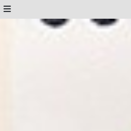
 DERROTERO DE
MENORCA
MENORQUINES