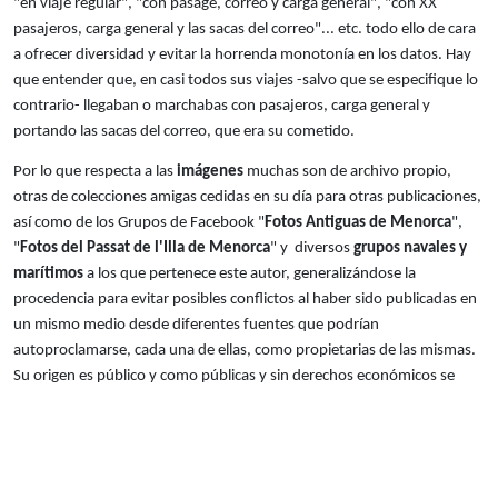
"en viaje regular", "con pasage, correo y carga general", "con XX
pasajeros, carga general y las sacas del correo"... etc. todo ello de cara
a ofrecer diversidad y evitar la horrenda monotonía en los datos. Hay
que entender que, en casi todos sus viajes -salvo que se especifique lo
contrario- llegaban o marchabas con pasajeros, carga general y
portando las sacas del correo, que era su cometido.
Por lo que respecta a las
imágenes
muchas son de archivo propio,
otras de colecciones amigas cedidas en su día para otras publicaciones,
así como de los Grupos de Facebook "
Fotos Antiguas de Menorca
",
"
Fotos del Passat de l'Illa de Menorca
" y diversos
grupos navales y
marítimos
a los que pertenece este autor, generalizándose la
procedencia para evitar posibles conflictos al haber sido publicadas en
un mismo medio desde diferentes fuentes que podrían
autoproclamarse, cada una de ellas, como propietarias de las mismas.
Su origen es público y como públicas y sin derechos económicos se
ofrecen. El objetivo es una mayor proyección que de este modo
adquieren, al llegar a muchísimos más lectores, a la par que ayudan al
lógico enriquecimiento de la historia y su comprensión.