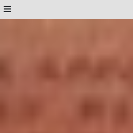
 DERROTERO DE
MENORCA
MENORQUINES