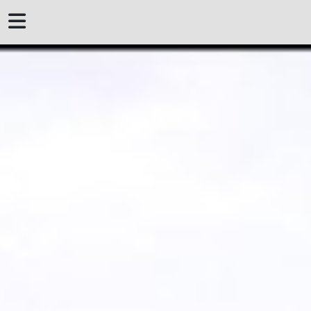
 DERROTERO DE
MENORCA
MENORQUINES