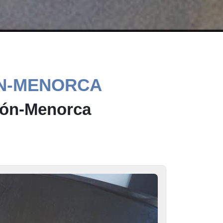
ÓN-MENORCA
hón-Menorca