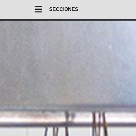
SECCIONES
INICIO
CARTA MARÍTIMA / PILOT / DERROTERO DE
MENORCA
GUÍA DEL NAVEGANTE EN MENORCA
NAVEGAR LA COSTA
CALAS Y PLAYAS
DESCUBRE Y VIVE EL MAR
PORT DE MAÓ - HISTORIA
REFERENTES TURÍSTICOS MENORQUINES
MENORCA CULTURA
MENORCA EN TUS OJOS
MENORCA RURAL