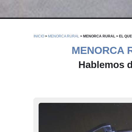
INICIO
>
MENORCA RURAL
> MENORCA RURAL > EL Q
MENORCA R
Hablemos d