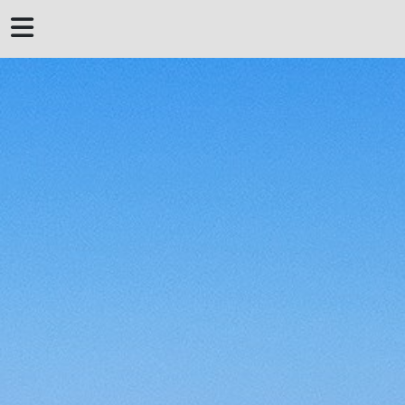
 DERROTERO DE
MENORCA
MENORQUINES