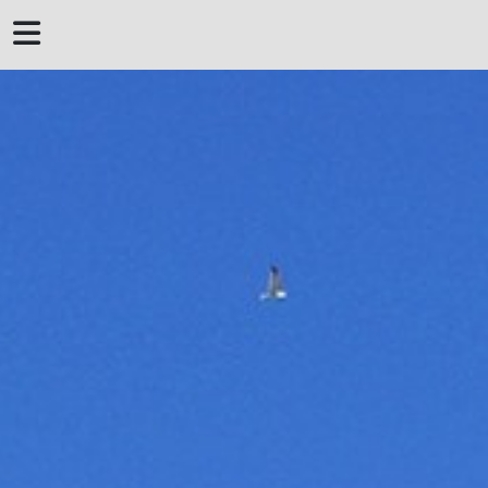
 DERROTERO DE
MENORCA
MENORQUINES